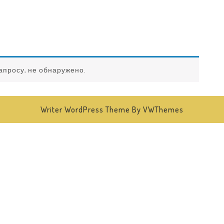
апросу, не обнаружено.
Writer WordPress Theme
By VWThemes
Scroll
Up