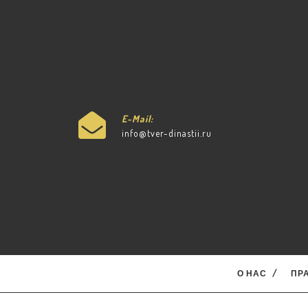
Skip
to
content
E-Mail:
info@tver-dinastii.ru
О НАС
ПР